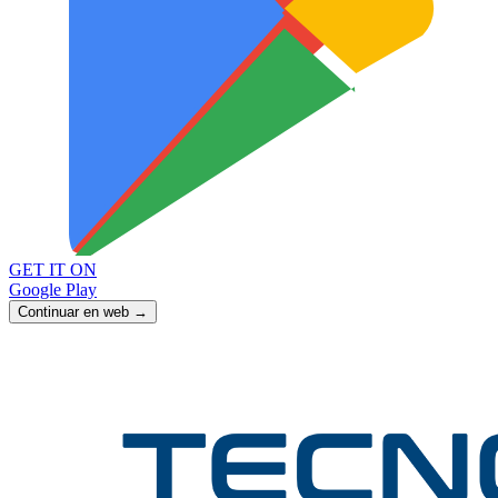
GET IT ON
Google Play
Continuar en web →