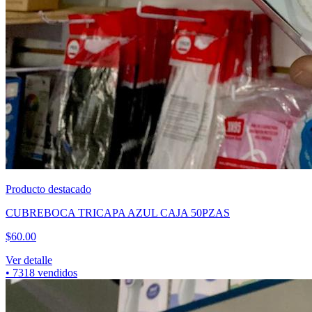
Producto destacado
CUBREBOCA TRICAPA AZUL CAJA 50PZAS
$
60.00
Ver detalle
•
7318
vendidos