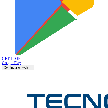
GET IT ON
Google Play
Continuar en web →