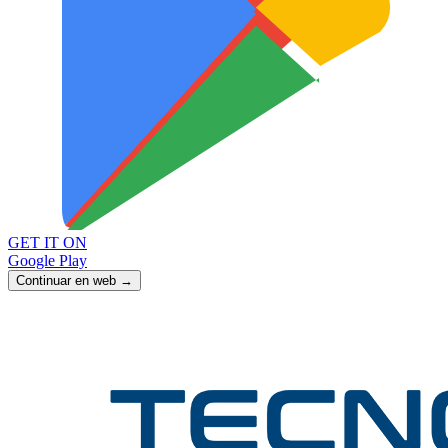
GET IT ON
Google Play
Continuar en web →