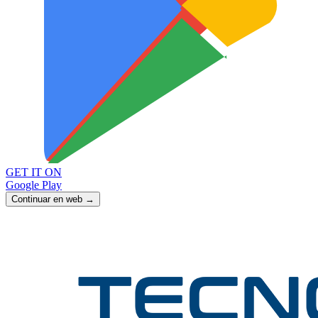
GET IT ON
Google Play
Continuar en web →