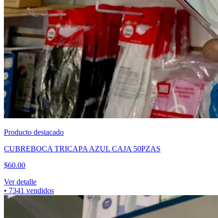
Producto destacado
CUBREBOCA TRICAPA AZUL CAJA 50PZAS
$
60.00
Ver detalle
•
7341
vendidos