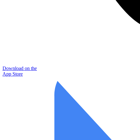
Download on the
App Store