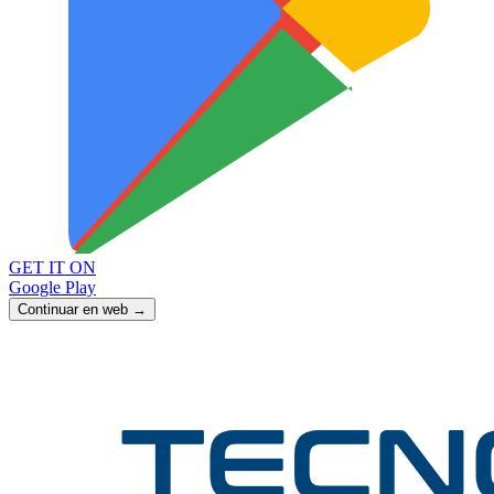
GET IT ON
Google Play
Continuar en web →