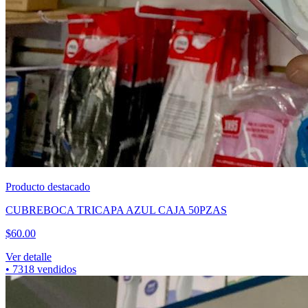
Producto destacado
CUBREBOCA TRICAPA AZUL CAJA 50PZAS
$
60.00
Ver detalle
•
7318
vendidos