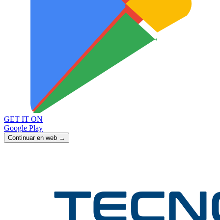
GET IT ON
Google Play
Continuar en web →