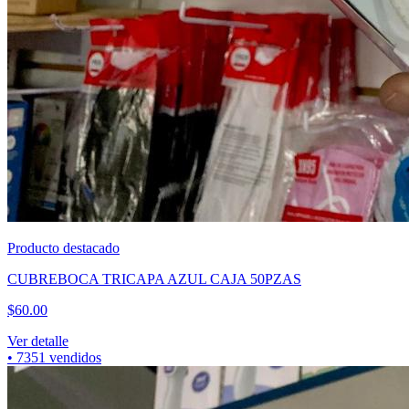
Producto destacado
CUBREBOCA TRICAPA AZUL CAJA 50PZAS
$
60.00
Ver detalle
•
7351
vendidos