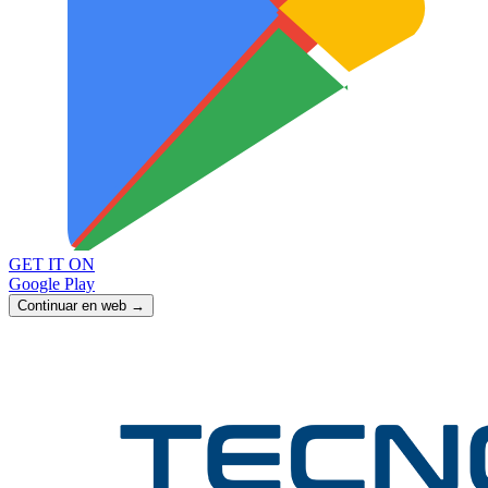
GET IT ON
Google Play
Continuar en web →