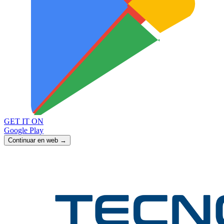
GET IT ON
Google Play
Continuar en web →