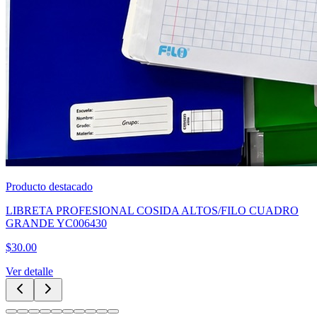
Producto destacado
CUBREBOCA TRICAPA AZUL CAJA 50PZAS
$
60.00
Ver detalle
Categorías Principales