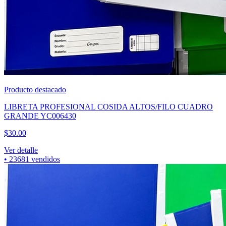
Producto destacado
CUBREBOCA TRICAPA AZUL CAJA 50PZAS
$
60.00
Ver detalle
•
7318
vendidos