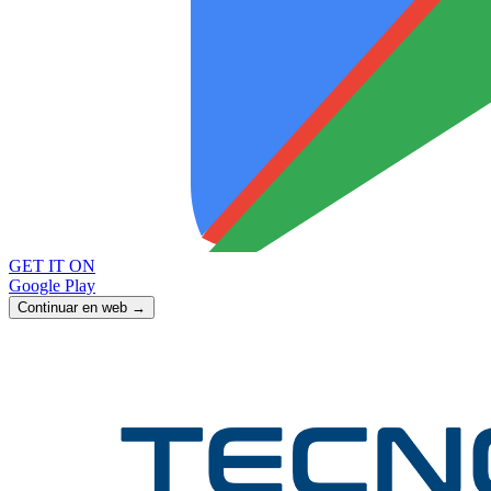
GET IT ON
Google Play
Continuar en web →