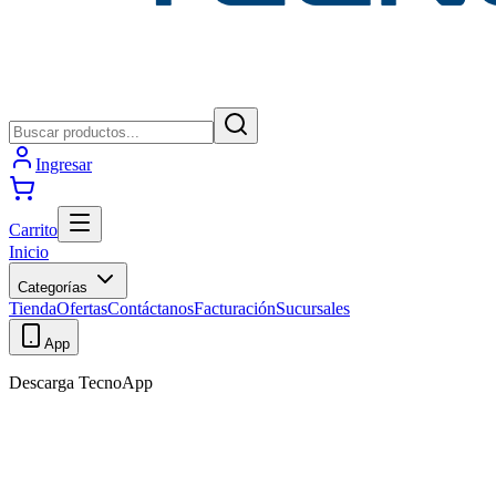
Ingresar
Carrito
Inicio
Categorías
Tienda
Ofertas
Contáctanos
Facturación
Sucursales
App
Descarga TecnoApp