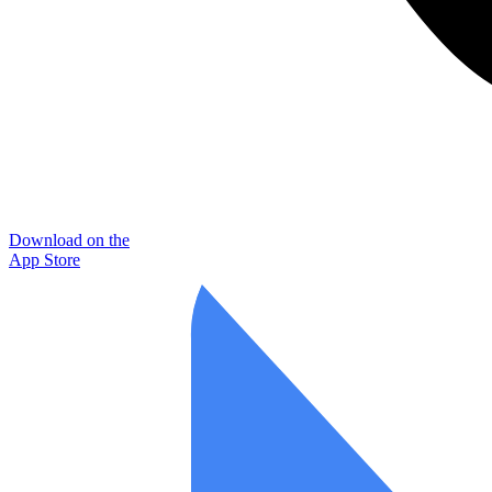
Download on the
App Store