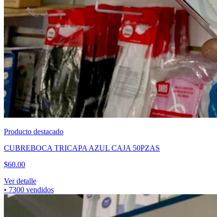
Producto destacado
CUBREBOCA TRICAPA AZUL CAJA 50PZAS
$
60.00
Ver detalle
•
7300
vendidos