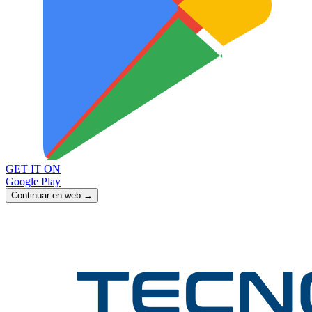
GET IT ON
Google Play
Continuar en web →