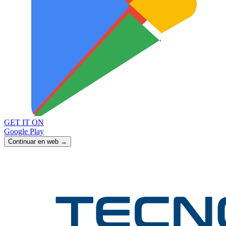
GET IT ON
Google Play
Continuar en web →