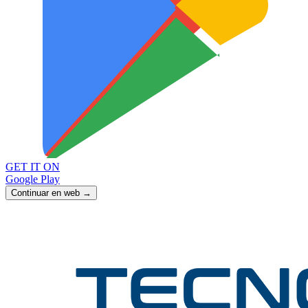
GET IT ON
Google Play
Continuar en web →