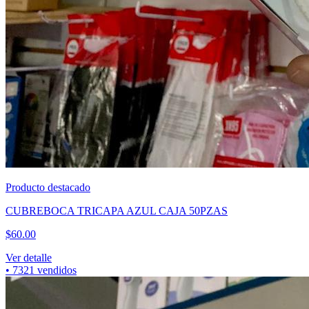
Producto destacado
CUBREBOCA TRICAPA AZUL CAJA 50PZAS
$
60.00
Ver detalle
•
7321
vendidos