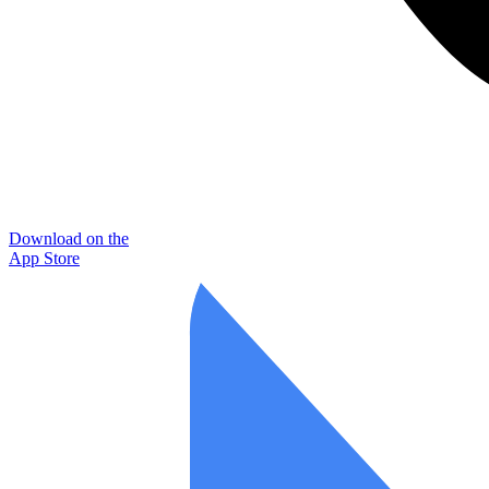
Download on the
App Store