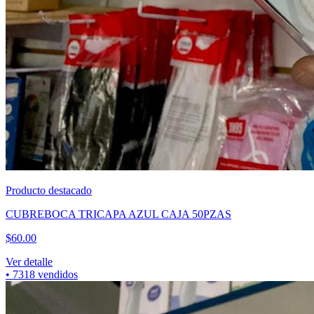
Producto destacado
CUBREBOCA TRICAPA AZUL CAJA 50PZAS
$
60.00
Ver detalle
•
7318
vendidos