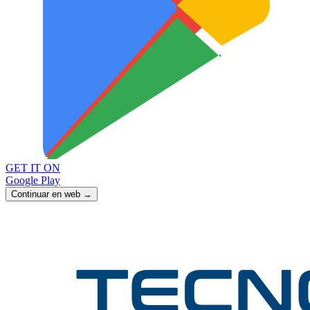
GET IT ON
Google Play
Continuar en web →