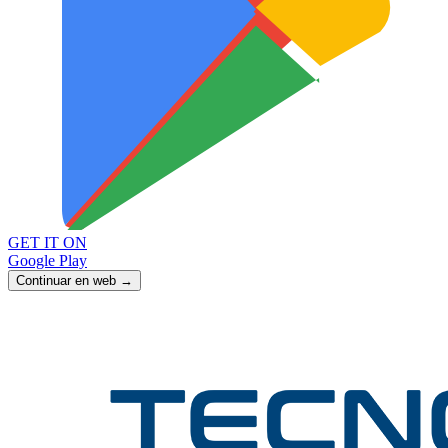
GET IT ON
Google Play
Continuar en web →