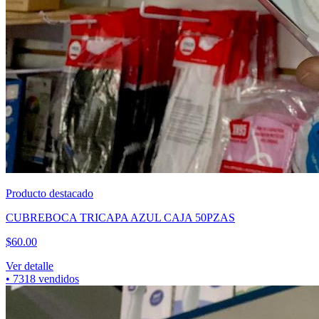
Producto destacado
CUBREBOCA TRICAPA AZUL CAJA 50PZAS
$
60.00
Ver detalle
•
7318
vendidos