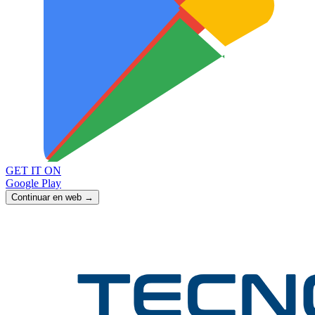
GET IT ON
Google Play
Continuar en web →