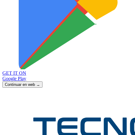
GET IT ON
Google Play
Continuar en web →