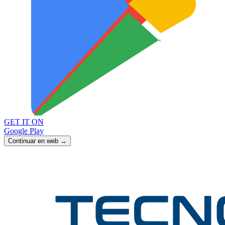
GET IT ON
Google Play
Continuar en web →