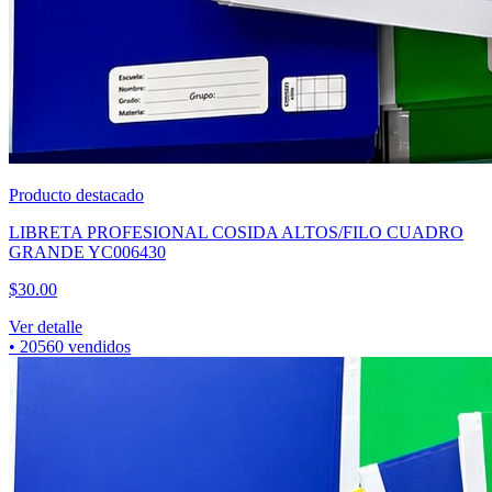
Producto destacado
CUBREBOCA TRICAPA NEGRO CAJA 50PZAS
$
60.00
Ver detalle
•
7395
vendidos