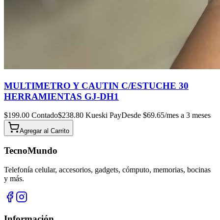
MULTIMETRO Y CAUTIN C/ESTUCHE 30
HERRAMIENTAS GJ-DH1
$
199.00
Contado
$
238.80
Kueski Pay
Desde $
69.65
/mes a 3 meses
Agregar al
Carrito
TecnoMundo
Telefonía celular, accesorios, gadgets, cómputo, memorias, bocinas
y más.
Información