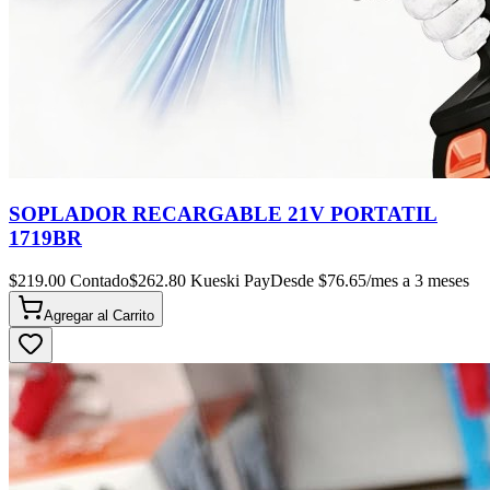
SOPLADOR RECARGABLE 21V PORTATIL
1719BR
$
219.00
Contado
$
262.80
Kueski Pay
Desde $
76.65
/mes a 3 meses
Agregar al
Carrito