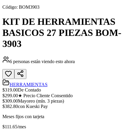
Código:
BOM3903
KIT DE HERRAMIENTAS
BASICOS 27 PIEZAS BOM-
3903
6
personas están viendo esto ahora
HERRAMIENTAS
$
319.00
De Contado
$
299.00
★ Precio Cliente Consentido
$
309.00
Mayoreo (mín.
3
piezas)
$
382.80
con Kueski Pay
Meses fijos con tarjeta
$
111.65
/mes