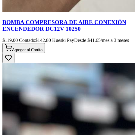
BOMBA COMPRESORA DE AIRE CONEXIÓN
ENCENDEDOR DC12V 10250
$
119.00
Contado
$
142.80
Kueski Pay
Desde $
41.65
/mes a 3 meses
Agregar al
Carrito