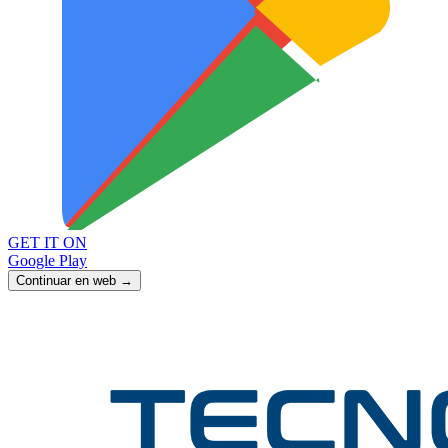
GET IT ON
Google Play
Continuar en web →