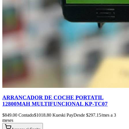
ARRANCADOR DE COCHE PORTATIL
12800MAH MULTIFUNCIONAL KP-TC07
$
849.00
Contado
$
1018.80
Kueski Pay
Desde $
297.15
/mes a 3
meses