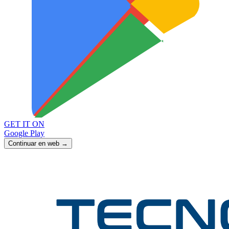
GET IT ON
Google Play
Continuar en web →