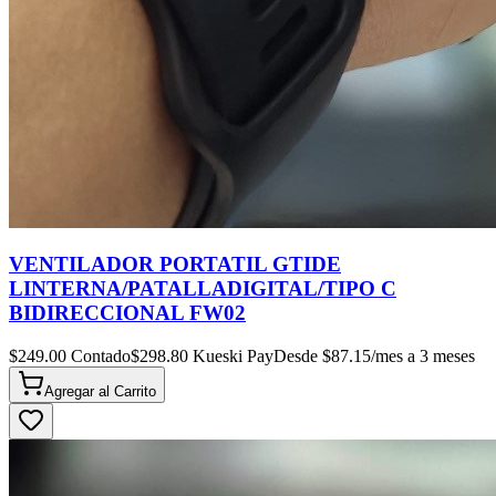
VENTILADOR PORTATIL GTIDE
LINTERNA/PATALLADIGITAL/TIPO C
BIDIRECCIONAL FW02
$
249.00
Contado
$
298.80
Kueski Pay
Desde $
87.15
/mes a 3 meses
Agregar al
Carrito