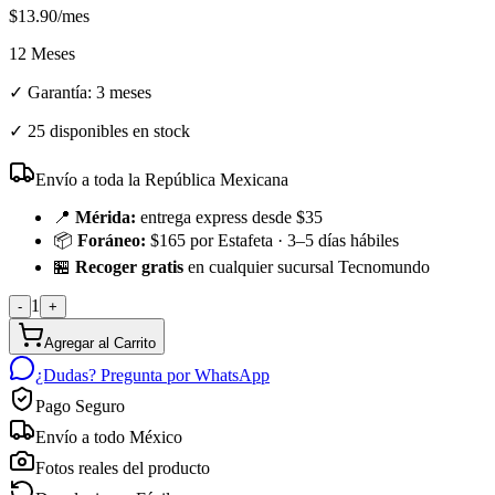
$
13.90
/mes
12 Meses
✓ Garantía:
3 meses
✓
25 disponibles en stock
Envío a toda la República Mexicana
📍
Mérida:
entrega express desde $35
📦
Foráneo:
$165 por Estafeta · 3–5 días hábiles
🏪
Recoger gratis
en cualquier sucursal Tecnomundo
1
-
+
Agregar al Carrito
¿Dudas? Pregunta por WhatsApp
Pago Seguro
Envío a todo México
Fotos reales del producto