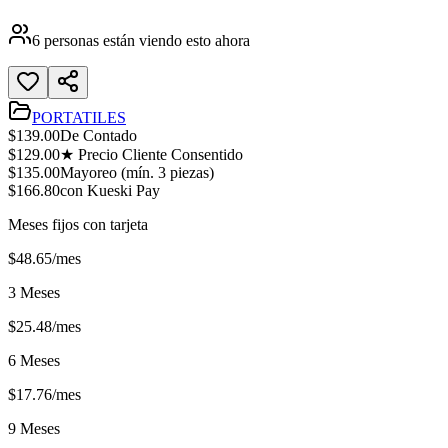
6
personas están viendo esto ahora
PORTATILES
$
139.00
De Contado
$
129.00
★ Precio Cliente Consentido
$
135.00
Mayoreo (mín.
3
piezas)
$
166.80
con Kueski Pay
Meses fijos con tarjeta
$
48.65
/mes
3 Meses
$
25.48
/mes
6 Meses
$
17.76
/mes
9 Meses