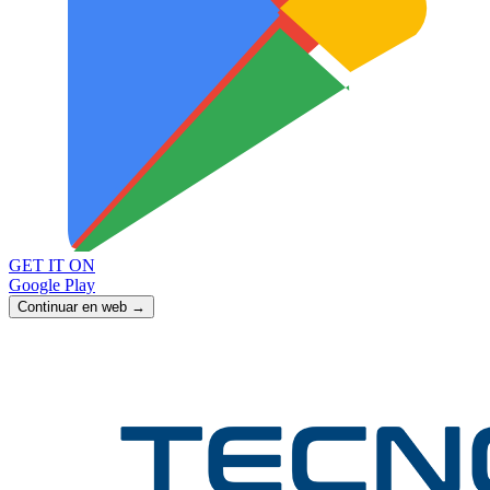
GET IT ON
Google Play
Continuar en web →