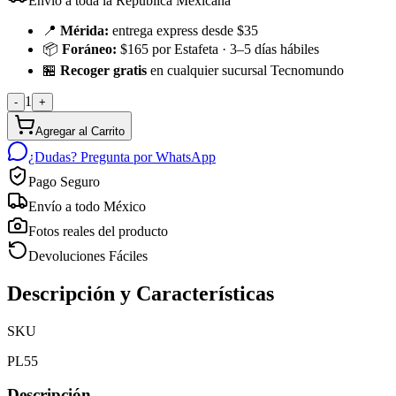
Envío a toda la República Mexicana
📍
Mérida:
entrega express desde $35
📦
Foráneo:
$165 por Estafeta · 3–5 días hábiles
🏪
Recoger gratis
en cualquier sucursal Tecnomundo
1
-
+
Agregar al Carrito
¿Dudas? Pregunta por WhatsApp
Pago Seguro
Envío a todo México
Fotos reales del producto
Devoluciones Fáciles
Descripción y Características
SKU
PL55
Descripción