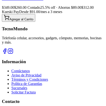
$
349.00
$
260.00
Contado
25.5% off ·
Ahorras $
89.00
$
312.00
Kueski Pay
Desde $
91.00
/mes a 3 meses
Agregar al
Carrito
TecnoMundo
Telefonía celular, accesorios, gadgets, cómputo, memorias, bocinas
y más.
Información
Contáctanos
Aviso de Privacidad
Términos y Condiciones
Política de Garantías
Sucursales
Solicitar Factura
Contacto