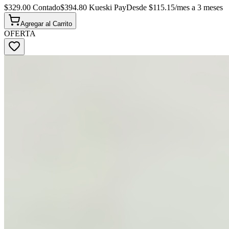
$
329.00
Contado
$
394.80
Kueski Pay
Desde $
115.15
/mes a 3 meses
Agregar al
Carrito
OFERTA