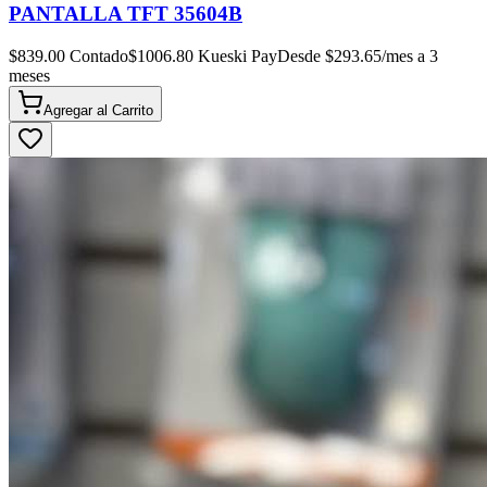
PANTALLA TFT 35604B
$
839.00
Contado
$
1006.80
Kueski Pay
Desde $
293.65
/mes a 3
meses
Agregar al
Carrito