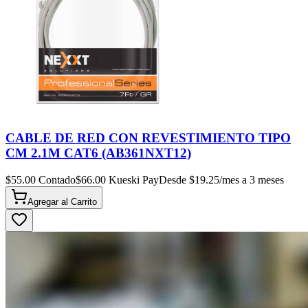
CABLE DE RED CON REVESTIMIENTO TIPO
CM 2.1M CAT6 (AB361NXT12)
$
55.00
Contado
$
66.00
Kueski Pay
Desde $
19.25
/mes a 3 meses
Agregar al
Carrito