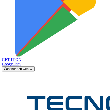
GET IT ON
Google Play
Continuar en web →