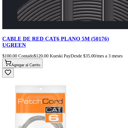
CABLE DE RED CAT6 PLANO 5M (50176)
UGREEN
$
100.00
Contado
$
120.00
Kueski Pay
Desde $
35.00
/mes a 3 meses
Agregar al
Carrito