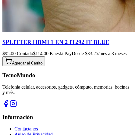
SPLITTER HDMI 1 EN 2 IT292 IT BLUE
$
95.00
Contado
$
114.00
Kueski Pay
Desde $
33.25
/mes a 3 meses
Agregar al
Carrito
TecnoMundo
Telefonía celular, accesorios, gadgets, cómputo, memorias, bocinas
y más.
Información
Contáctanos
Aviso de Privacidad