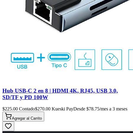
Hub USB-C 2 en 8 | HDMI 4K, RJ45, USB 3.0,
SD/TF y PD 100W
$
225.00
Contado
$
270.00
Kueski Pay
Desde $
78.75
/mes a 3 meses
Agregar al
Carrito