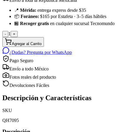
Envío a toda la República Mexicana
📍
Mérida:
entrega express desde $35
📦
Foráneo:
$165 por Estafeta · 3–5 días hábiles
🏪
Recoger gratis
en cualquier sucursal Tecnomundo
1
-
+
Agregar al Carrito
¿Dudas? Pregunta por WhatsApp
Pago Seguro
Envío a todo México
Fotos reales del producto
Devoluciones Fáciles
Descripción y Características
SKU
QH7095
Descripción