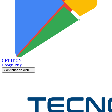
GET IT ON
Google Play
Continuar en web →