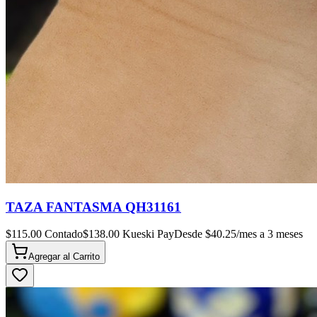
TAZA FANTASMA QH31161
$
115.00
Contado
$
138.00
Kueski Pay
Desde $
40.25
/mes a 3 meses
Agregar al
Carrito