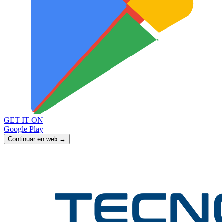
GET IT ON
Google Play
Continuar en web →