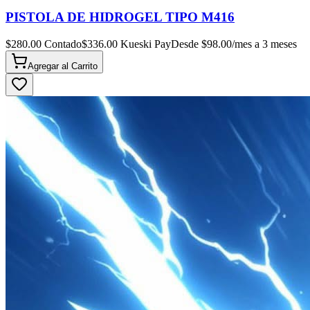
PISTOLA DE HIDROGEL TIPO M416
$
280.00
Contado
$
336.00
Kueski Pay
Desde $
98.00
/mes a 3 meses
Agregar al
Carrito