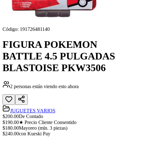
Código:
191726481140
FIGURA POKEMON
BATTLE 4.5 PULGADAS
BLASTOISE PKW3506
2
personas están viendo esto ahora
JUGUETES VARIOS
$
200.00
De Contado
$
190.00
★ Precio Cliente Consentido
$
180.00
Mayoreo (mín.
3
piezas)
$
240.00
con Kueski Pay