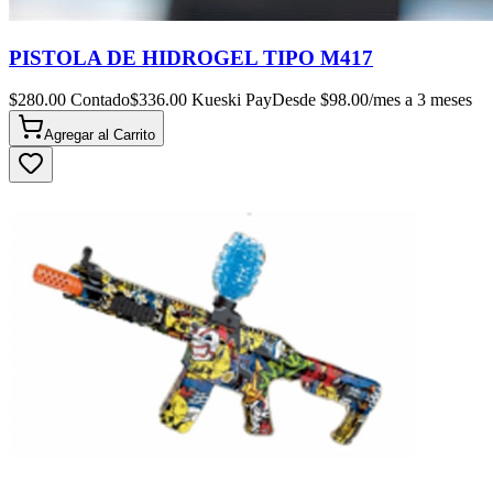
PISTOLA DE HIDROGEL TIPO M417
$
280.00
Contado
$
336.00
Kueski Pay
Desde $
98.00
/mes a 3 meses
Agregar al
Carrito