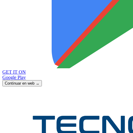
GET IT ON
Google Play
Continuar en web →