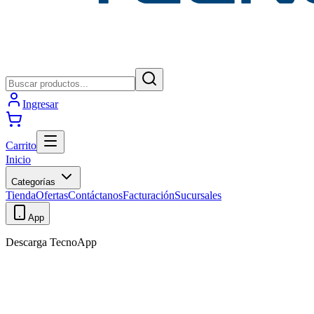
Ingresar
Carrito
Inicio
Categorías
Tienda
Ofertas
Contáctanos
Facturación
Sucursales
App
Descarga TecnoApp