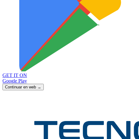
GET IT ON
Google Play
Continuar en web →