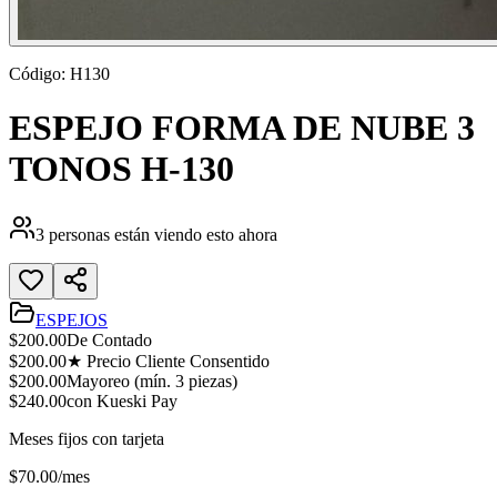
Código:
H130
ESPEJO FORMA DE NUBE 3
TONOS H-130
3
personas están viendo esto ahora
ESPEJOS
$
200.00
De Contado
$
200.00
★ Precio Cliente Consentido
$
200.00
Mayoreo (mín.
3
piezas)
$
240.00
con Kueski Pay
Meses fijos con tarjeta
$
70.00
/mes