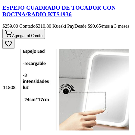
ESPEJO CUADRADO DE TOCADOR CON
BOCINA/RADIO KTS1936
$
259.00
Contado
$
310.80
Kueski Pay
Desde $
90.65
/mes a 3 meses
Agregar al
Carrito