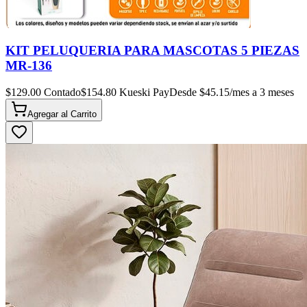
KIT PELUQUERIA PARA MASCOTAS 5 PIEZAS
MR-136
$
129.00
Contado
$
154.80
Kueski Pay
Desde $
45.15
/mes a 3 meses
Agregar al
Carrito