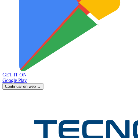
GET IT ON
Google Play
Continuar en web →