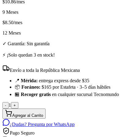
$
10.86
/mes
9 Meses
$
8.50
/mes
12 Meses
✓ Garantía:
Sin garantía
⚡ ¡Solo quedan
3
en stock!
Envío a toda la República Mexicana
📍
Mérida:
entrega express desde $35
📦
Foráneo:
$165 por Estafeta · 3–5 días hábiles
🏪
Recoger gratis
en cualquier sucursal Tecnomundo
1
-
+
Agregar al Carrito
¿Dudas? Pregunta por WhatsApp
Pago Seguro