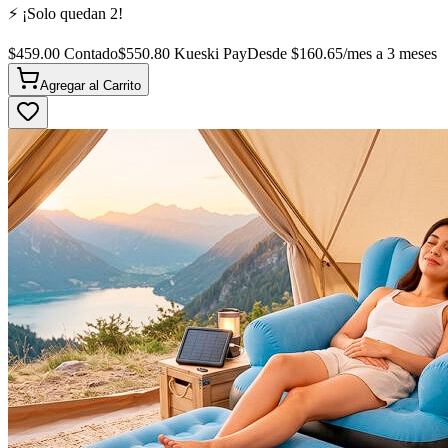
⚡ ¡Solo quedan
2
!
$
459.00
Contado
$
550.80
Kueski Pay
Desde $
160.65
/mes a 3 meses
Agregar al
Carrito