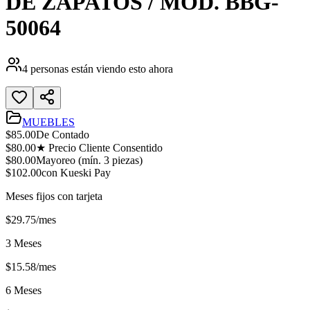
DE ZAPATOS / MOD. BBG-
50064
4
personas están viendo esto ahora
MUEBLES
$
85.00
De Contado
$
80.00
★ Precio Cliente Consentido
$
80.00
Mayoreo (mín.
3
piezas)
$
102.00
con Kueski Pay
Meses fijos con tarjeta
$
29.75
/mes
3 Meses
$
15.58
/mes
6 Meses