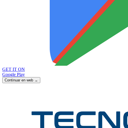
GET IT ON
Google Play
Continuar en web →