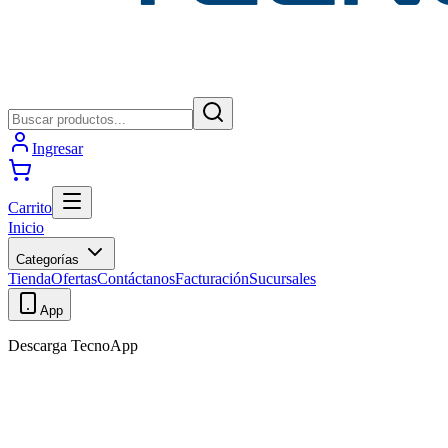
Ingresar
Carrito
Inicio
Categorías
Tienda
Ofertas
Contáctanos
Facturación
Sucursales
App
Descarga TecnoApp