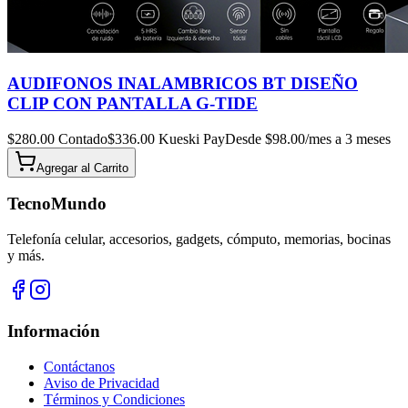
AUDIFONOS INALAMBRICOS BT DISEÑO
CLIP CON PANTALLA G-TIDE
$
280.00
Contado
$
336.00
Kueski Pay
Desde $
98.00
/mes a 3 meses
Agregar al
Carrito
TecnoMundo
Telefonía celular, accesorios, gadgets, cómputo, memorias, bocinas
y más.
Información
Contáctanos
Aviso de Privacidad
Términos y Condiciones