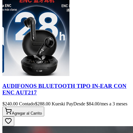
AUDIFONOS BLUETOOTH TIPO IN-EAR CON
ENC AUT217
$
240.00
Contado
$
288.00
Kueski Pay
Desde $
84.00
/mes a 3 meses
Agregar al
Carrito