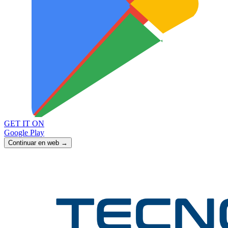
GET IT ON
Google Play
Continuar en web →