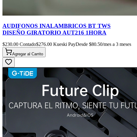
AUDIFONOS INALAMBRICOS BT TWS
DISEÑO GIRATORIO AUT216 1HORA
$
230.00
Contado
$
276.00
Kueski Pay
Desde $
80.50
/mes a 3 meses
Agregar al
Carrito