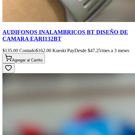
AUDIFONOS INALAMBRICOS BT DISEÑO DE
CAMARA EARI132BT
$
135.00
Contado
$
162.00
Kueski Pay
Desde $
47.25
/mes a 3 meses
Agregar al
Carrito