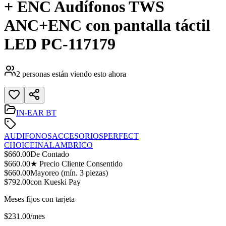
+ ENC Audífonos TWS
ANC+ENC con pantalla táctil
LED PC-117179
2
personas están viendo esto ahora
IN-EAR BT
AUDIFONOS
ACCESORIOS
PERFECT
CHOICE
INALAMBRICO
$
660.00
De Contado
$
660.00
★ Precio Cliente Consentido
$
660.00
Mayoreo (mín.
3
piezas)
$
792.00
con Kueski Pay
Meses fijos con tarjeta
$
231.00
/mes