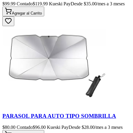
$
99.99
Contado
$
119.99
Kueski Pay
Desde $
35.00
/mes a 3 meses
Agregar al
Carrito
PARASOL PARA AUTO TIPO SOMBRILLA
$
80.00
Contado
$
96.00
Kueski Pay
Desde $
28.00
/mes a 3 meses