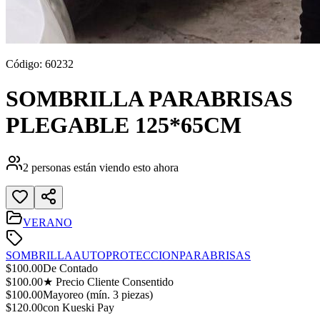
Código:
60232
SOMBRILLA PARABRISAS
PLEGABLE 125*65CM
2
personas están viendo esto ahora
VERANO
SOMBRILLA
AUTO
PROTECCION
PARABRISAS
$
100.00
De Contado
$
100.00
★ Precio Cliente Consentido
$
100.00
Mayoreo (mín.
3
piezas)
$
120.00
con Kueski Pay