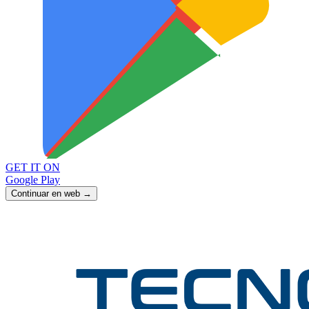
GET IT ON
Google Play
Continuar en web →