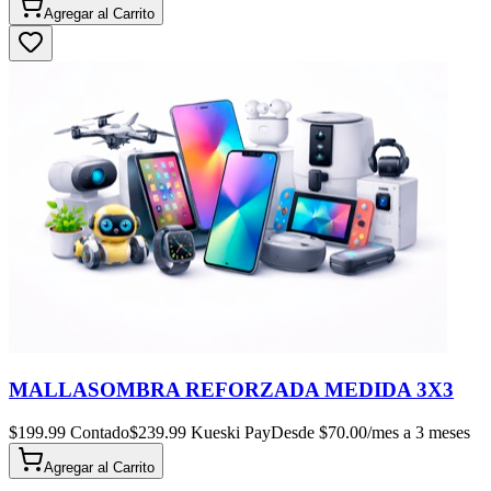
Agregar al
Carrito
MALLASOMBRA REFORZADA MEDIDA 3X3
$
199.99
Contado
$
239.99
Kueski Pay
Desde $
70.00
/mes a 3 meses
Agregar al
Carrito