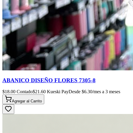
ABANICO DISEÑO FLORES 7305-8
$
18.00
Contado
$
21.60
Kueski Pay
Desde $
6.30
/mes a 3 meses
Agregar al
Carrito