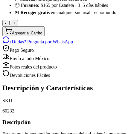
📦
Foráneo:
$165 por Estafeta · 3–5 días hábiles
🏪
Recoger gratis
en cualquier sucursal Tecnomundo
1
-
+
Agregar al Carrito
¿Dudas? Pregunta por WhatsApp
Pago Seguro
Envío a todo México
Fotos reales del producto
Devoluciones Fáciles
Descripción y Características
SKU
60232
Descripción
Esta es una buena opción para los rayos del sol, además que estos