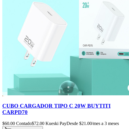
CUBO CARGADOR TIPO C 20W BUYTITI
CARPD70
$
60.00
Contado
$
72.00
Kueski Pay
Desde $
21.00
/mes a 3 meses