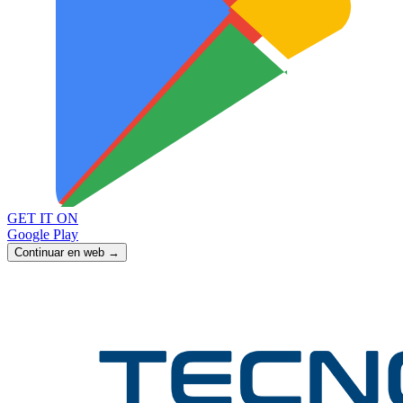
GET IT ON
Google Play
Continuar en web →