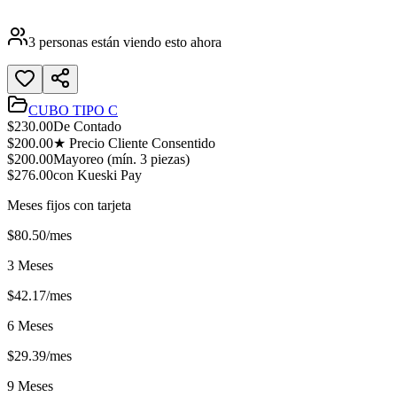
3
personas están viendo esto ahora
CUBO TIPO C
$
230.00
De Contado
$
200.00
★ Precio Cliente Consentido
$
200.00
Mayoreo (mín.
3
piezas)
$
276.00
con Kueski Pay
Meses fijos con tarjeta
$
80.50
/mes
3 Meses
$
42.17
/mes
6 Meses
$
29.39
/mes
9 Meses