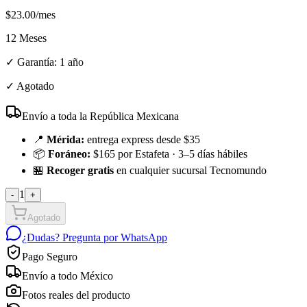
$
23.00
/mes
12 Meses
✓ Garantía:
1 año
✓
Agotado
Envío a toda la República Mexicana
📍
Mérida:
entrega express desde $35
📦
Foráneo:
$165 por Estafeta · 3–5 días hábiles
🏪
Recoger gratis
en cualquier sucursal Tecnomundo
1
-
+
Agotado
¿Dudas? Pregunta por WhatsApp
Pago Seguro
Envío a todo México
Fotos reales del producto