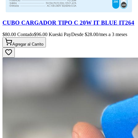
CUBO CARGADOR TIPO C 20W IT BLUE IT264
$
80.00
Contado
$
96.00
Kueski Pay
Desde $
28.00
/mes a 3 meses
Agregar al
Carrito