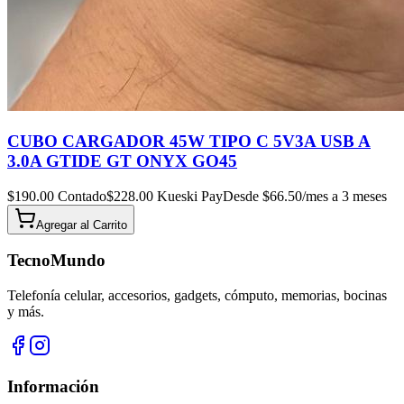
CUBO CARGADOR 45W TIPO C 5V3A USB A
3.0A GTIDE GT ONYX GO45
$
190.00
Contado
$
228.00
Kueski Pay
Desde $
66.50
/mes a 3 meses
Agregar al
Carrito
TecnoMundo
Telefonía celular, accesorios, gadgets, cómputo, memorias, bocinas
y más.
Información