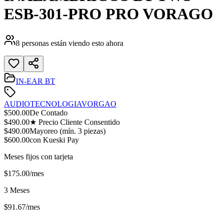
ESB-301-PRO PRO VORAGO
8
personas están viendo esto ahora
IN-EAR BT
AUDIO
TECNOLOGIA
VORGAO
$
500.00
De Contado
$
490.00
★ Precio Cliente Consentido
$
490.00
Mayoreo (mín.
3
piezas)
$
600.00
con Kueski Pay
Meses fijos con tarjeta
$
175.00
/mes
3 Meses
$
91.67
/mes