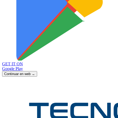
GET IT ON
Google Play
Continuar en web →