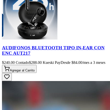
AUDIFONOS BLUETOOTH TIPO IN-EAR CON
ENC AUT217
$
240.00
Contado
$
288.00
Kueski Pay
Desde $
84.00
/mes a 3 meses
Agregar al
Carrito