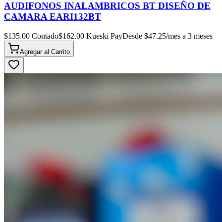
AUDIFONOS INALAMBRICOS BT DISEÑO DE
CAMARA EARI132BT
$
135.00
Contado
$
162.00
Kueski Pay
Desde $
47.25
/mes a 3 meses
Agregar al
Carrito