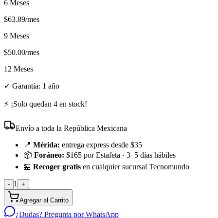
6 Meses
$
63.89
/mes
9 Meses
$
50.00
/mes
12 Meses
✓ Garantía:
1 año
⚡ ¡Solo quedan
4
en stock!
Envío a toda la República Mexicana
📍
Mérida:
entrega express desde $35
📦
Foráneo:
$165 por Estafeta · 3–5 días hábiles
🏪
Recoger gratis
en cualquier sucursal Tecnomundo
1
-
+
Agregar al Carrito
¿Dudas? Pregunta por WhatsApp