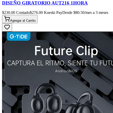
DISEÑO GIRATORIO AUT216 1HORA
$
230.00
Contado
$
276.00
Kueski Pay
Desde $
80.50
/mes a 3 meses
Agregar al
Carrito