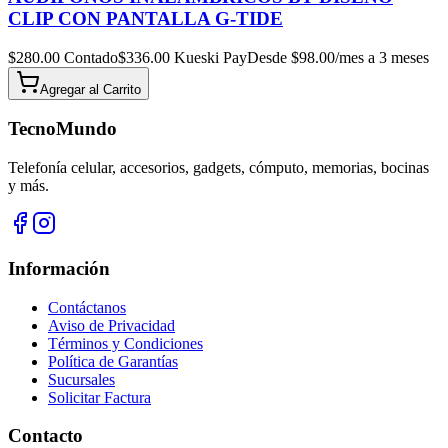
CLIP CON PANTALLA G-TIDE
$
280.00
Contado
$
336.00
Kueski Pay
Desde $
98.00
/mes a 3 meses
Agregar al
Carrito
TecnoMundo
Telefonía celular, accesorios, gadgets, cómputo, memorias, bocinas
y más.
Información
Contáctanos
Aviso de Privacidad
Términos y Condiciones
Política de Garantías
Sucursales
Solicitar Factura
Contacto