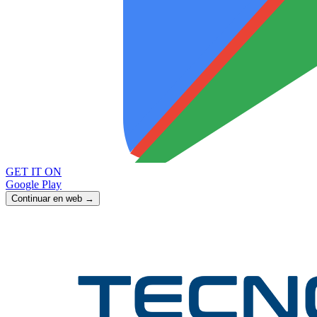
GET IT ON
Google Play
Continuar en web →