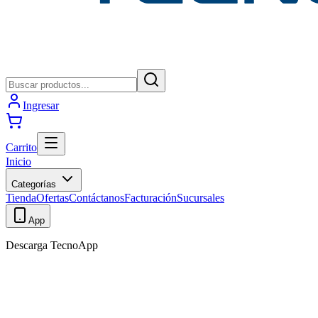
Ingresar
Carrito
Inicio
Categorías
Tienda
Ofertas
Contáctanos
Facturación
Sucursales
App
Descarga TecnoApp