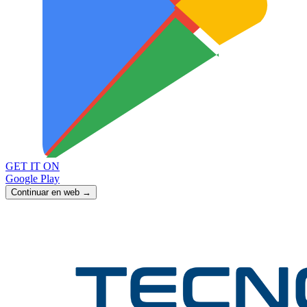
GET IT ON
Google Play
Continuar en web →