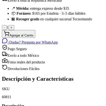
Envío a toda la República Mexicana
📍
Mérida:
entrega express desde $35
📦
Foráneo:
$165 por Estafeta · 3–5 días hábiles
🏪
Recoger gratis
en cualquier sucursal Tecnomundo
1
-
+
Agregar al Carrito
¿Dudas? Pregunta por WhatsApp
Pago Seguro
Envío a todo México
Fotos reales del producto
Devoluciones Fáciles
Descripción y Características
SKU
60811
Descripción