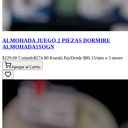
ALMOHADA JUEGO 2 PIEZAS DORMIRE
ALMOHADA1SOGN
$
229.00
Contado
$
274.80
Kueski Pay
Desde $
80.15
/mes a 3 meses
Agregar al
Carrito