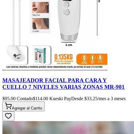
MASAJEADOR FACIAL PARA CARA Y
CUELLO 7 NIVELES VARIAS ZONAS MR-901
$
95.00
Contado
$
114.00
Kueski Pay
Desde $
33.25
/mes a 3 meses
Agregar al
Carrito