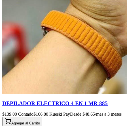
DEPILADOR ELECTRICO 4 EN 1 MR-885
$
139.00
Contado
$
166.80
Kueski Pay
Desde $
48.65
/mes a 3 meses
Agregar al
Carrito