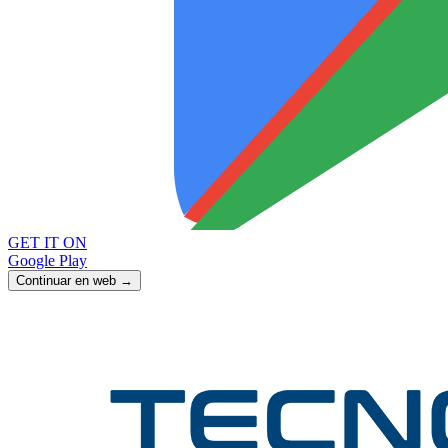
GET IT ON
Google Play
Continuar en web →