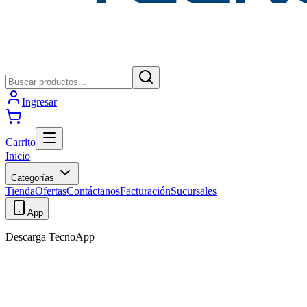
Ingresar
Carrito
Inicio
Categorías
Tienda
Ofertas
Contáctanos
Facturación
Sucursales
App
Descarga TecnoApp