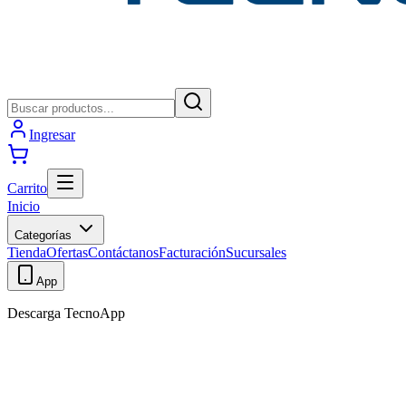
Ingresar
Carrito
Inicio
Categorías
Tienda
Ofertas
Contáctanos
Facturación
Sucursales
App
Descarga TecnoApp