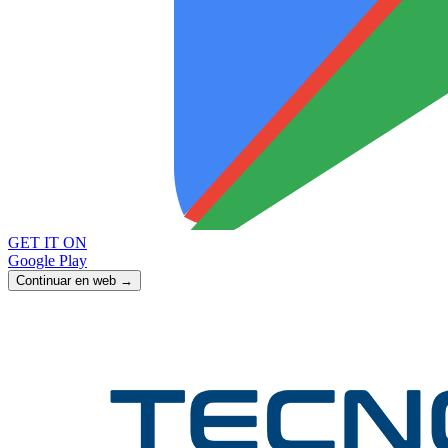
GET IT ON
Google Play
Continuar en web →