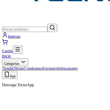
Ingresar
Carrito
Inicio
Categorías
Tienda
Ofertas
Contáctanos
Facturación
Sucursales
App
Descarga TecnoApp