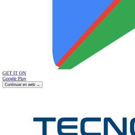
GET IT ON
Google Play
Continuar en web →