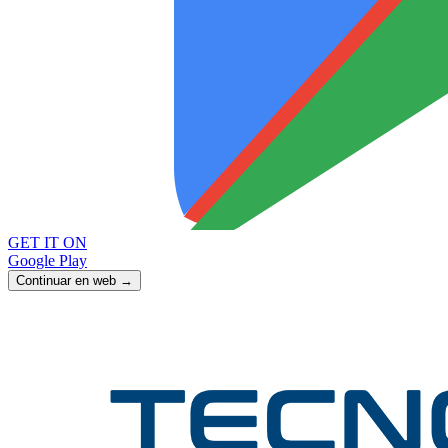
GET IT ON
Google Play
Continuar en web →