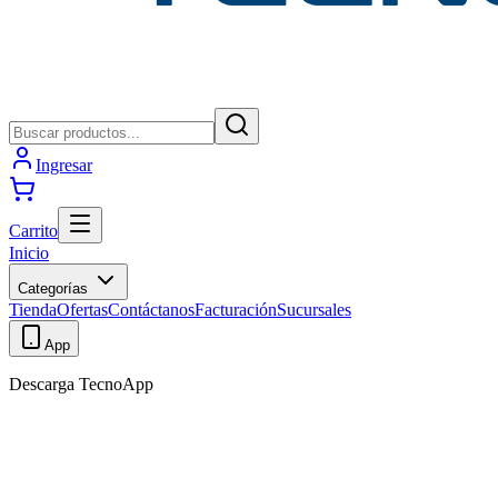
Ingresar
Carrito
Inicio
Categorías
Tienda
Ofertas
Contáctanos
Facturación
Sucursales
App
Descarga TecnoApp