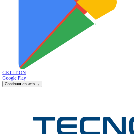
GET IT ON
Google Play
Continuar en web →