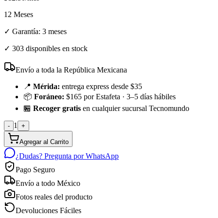
12 Meses
✓ Garantía:
3 meses
✓
303 disponibles en stock
Envío a toda la República Mexicana
📍
Mérida:
entrega express desde $35
📦
Foráneo:
$165 por Estafeta · 3–5 días hábiles
🏪
Recoger gratis
en cualquier sucursal Tecnomundo
1
-
+
Agregar al Carrito
¿Dudas? Pregunta por WhatsApp
Pago Seguro
Envío a todo México
Fotos reales del producto
Devoluciones Fáciles