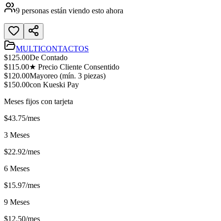
9
personas están viendo esto ahora
MULTICONTACTOS
$
125.00
De Contado
$
115.00
★ Precio Cliente Consentido
$
120.00
Mayoreo (mín.
3
piezas)
$
150.00
con Kueski Pay
Meses fijos con tarjeta
$
43.75
/mes
3 Meses
$
22.92
/mes
6 Meses
$
15.97
/mes
9 Meses
$
12.50
/mes