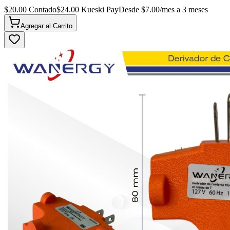
$
20.00
Contado
$
24.00
Kueski Pay
Desde $
7.00
/mes a 3 meses
Agregar al
Carrito