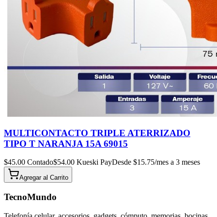
MULTICONTACTO TRIPLE ATERRIZADO
TIPO T NARANJA 15A 69015
$
45.00
Contado
$
54.00
Kueski Pay
Desde $
15.75
/mes a 3 meses
Agregar al
Carrito
TecnoMundo
Telefonía celular, accesorios, gadgets, cómputo, memorias, bocinas