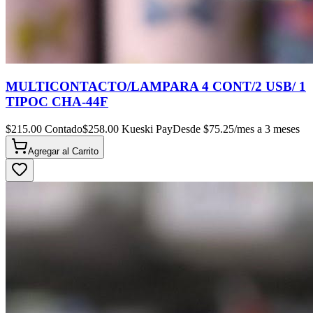
MULTICONTACTO/LAMPARA 4 CONT/2 USB/ 1
TIPOC CHA-44F
$
215.00
Contado
$
258.00
Kueski Pay
Desde $
75.25
/mes a 3 meses
Agregar al
Carrito