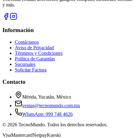
y más.
Información
Contáctanos
Aviso de Privacidad
Términos y Condiciones
Política de Garantías
Sucursales
Solicitar Factura
Contacto
Mérida, Yucatán, México
ventas@tecnomundo.com.mx
WhatsApp: 999 748 4626
©
2026
TecnoMundo. Todos los derechos reservados.
Visa
Mastercard
Netpay
Kueski