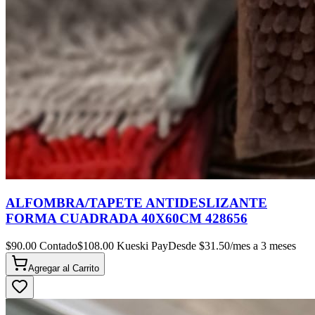
ALFOMBRA/TAPETE ANTIDESLIZANTE
FORMA CUADRADA 40X60CM 428656
$
90.00
Contado
$
108.00
Kueski Pay
Desde $
31.50
/mes a 3 meses
Agregar al
Carrito