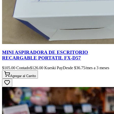
MINI ASPIRADORA DE ESCRITORIO
RECARGABLE PORTATIL FX-D57
$
105.00
Contado
$
126.00
Kueski Pay
Desde $
36.75
/mes a 3 meses
Agregar al
Carrito