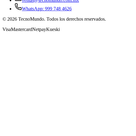
ventas@tecnomundo.com.mx
WhatsApp: 999 748 4626
©
2026
TecnoMundo. Todos los derechos reservados.
Visa
Mastercard
Netpay
Kueski