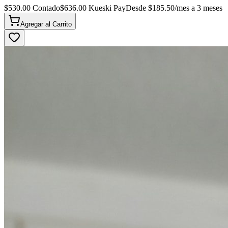
$
530.00
Contado
$
636.00
Kueski Pay
Desde $
185.50
/mes a 3 meses
Agregar al
Carrito