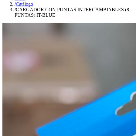
/
Catálogo
/
CARGADOR CON PUNTAS INTERCAMBIABLES (8
PUNTAS) IT-BLUE