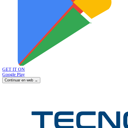
GET IT ON
Google Play
Continuar en web →