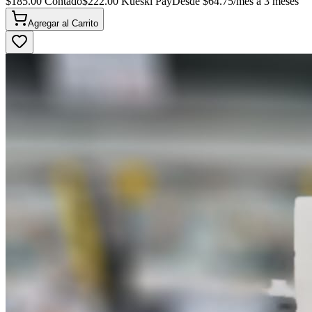
$
185.00
Contado
$
222.00
Kueski Pay
Desde $
64.75
/mes a 3 meses
Agregar al
Carrito