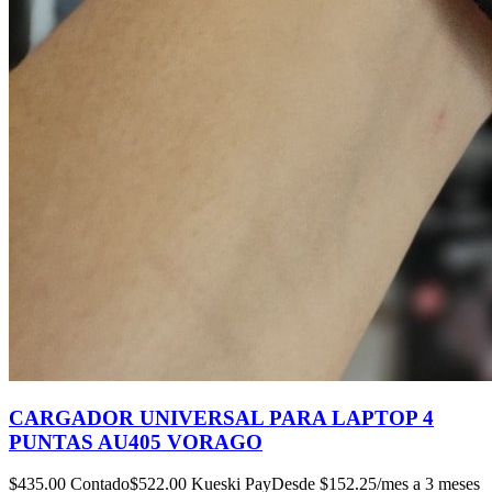
CARGADOR UNIVERSAL PARA LAPTOP 4
PUNTAS AU405 VORAGO
$
435.00
Contado
$
522.00
Kueski Pay
Desde $
152.25
/mes a 3 meses