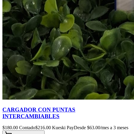
CARGADOR CON PUNTAS
INTERCAMBIABLES
$
180.00
Contado
$
216.00
Kueski Pay
Desde $
63.00
/mes a 3 meses