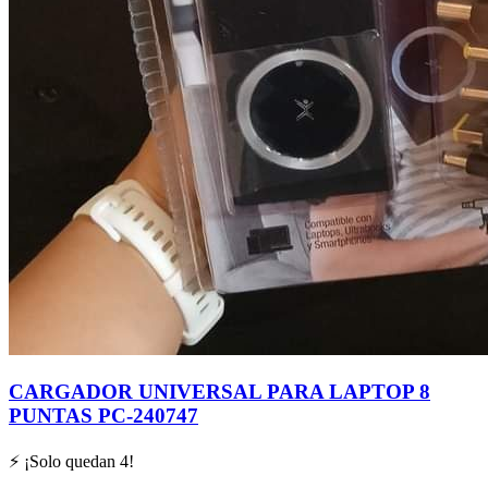
CARGADOR UNIVERSAL PARA LAPTOP 8
PUNTAS PC-240747
⚡ ¡Solo quedan
4
!