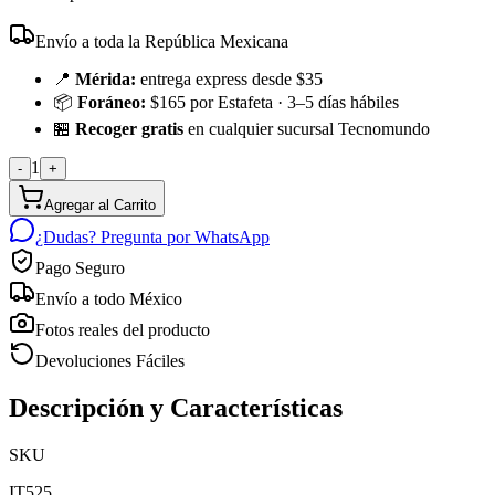
Envío a toda la República Mexicana
📍
Mérida:
entrega express desde $35
📦
Foráneo:
$165 por Estafeta · 3–5 días hábiles
🏪
Recoger gratis
en cualquier sucursal Tecnomundo
1
-
+
Agregar al Carrito
¿Dudas? Pregunta por WhatsApp
Pago Seguro
Envío a todo México
Fotos reales del producto
Devoluciones Fáciles
Descripción y Características
SKU
IT525