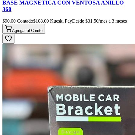
BASE MAGNETICA CON VENTOSA ANILLO
360
$
90.00
Contado
$
108.00
Kueski Pay
Desde $
31.50
/mes a 3 meses
Agregar al
Carrito