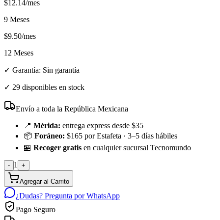
$
12.14
/mes
9 Meses
$
9.50
/mes
12 Meses
✓ Garantía:
Sin garantía
✓
29 disponibles en stock
Envío a toda la República Mexicana
📍
Mérida:
entrega express desde $35
📦
Foráneo:
$165 por Estafeta · 3–5 días hábiles
🏪
Recoger gratis
en cualquier sucursal Tecnomundo
1
-
+
Agregar al Carrito
¿Dudas? Pregunta por WhatsApp
Pago Seguro