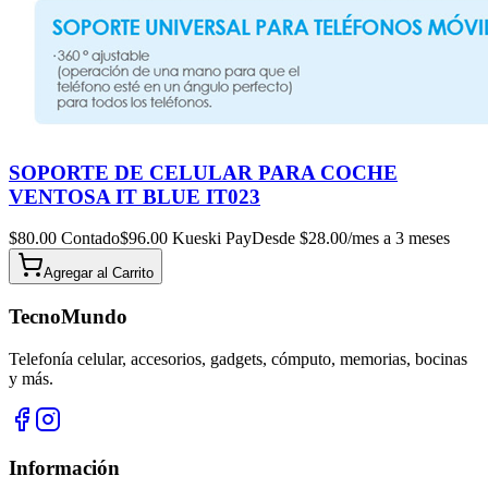
SOPORTE DE CELULAR PARA COCHE
VENTOSA IT BLUE IT023
$
80.00
Contado
$
96.00
Kueski Pay
Desde $
28.00
/mes a 3 meses
Agregar al
Carrito
TecnoMundo
Telefonía celular, accesorios, gadgets, cómputo, memorias, bocinas
y más.
Información