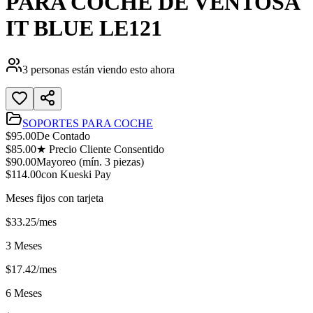
PARA COCHE DE VENTOSA
IT BLUE LE121
3
personas están viendo esto ahora
SOPORTES PARA COCHE
$
95.00
De Contado
$
85.00
★ Precio Cliente Consentido
$
90.00
Mayoreo (mín.
3
piezas)
$
114.00
con Kueski Pay
Meses fijos con tarjeta
$
33.25
/mes
3 Meses
$
17.42
/mes
6 Meses