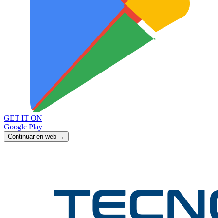
GET IT ON
Google Play
Continuar en web →