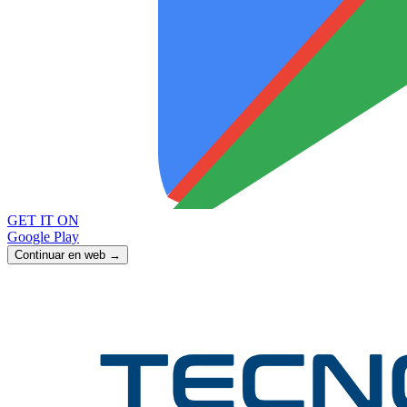
GET IT ON
Google Play
Continuar en web →