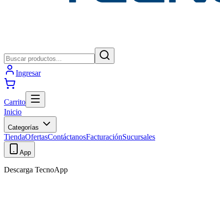
Ingresar
Carrito
Inicio
Categorías
Tienda
Ofertas
Contáctanos
Facturación
Sucursales
App
Descarga TecnoApp