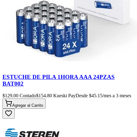
ESTUCHE DE PILA 1HORA AAA 24PZAS
BAT002
$
129.00
Contado
$
154.80
Kueski Pay
Desde $
45.15
/mes a 3 meses
Agregar al
Carrito