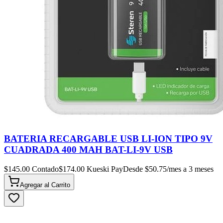
BATERIA RECARGABLE USB LI-ION TIPO 9V
CUADRADA 400 MAH BAT-LI-9V USB
$
145.00
Contado
$
174.00
Kueski Pay
Desde $
50.75
/mes a 3 meses
Agregar al
Carrito