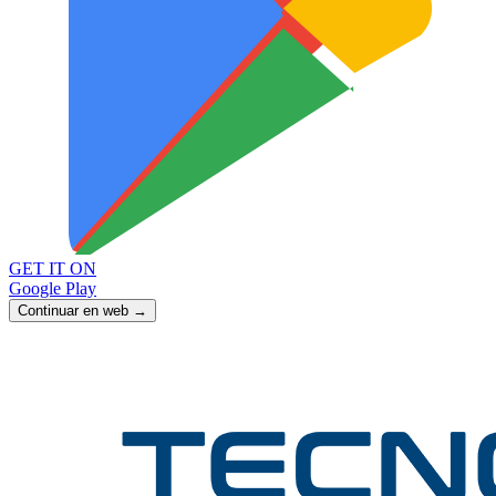
GET IT ON
Google Play
Continuar en web →