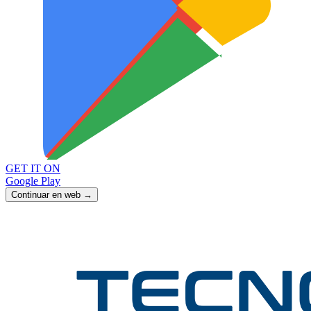
GET IT ON
Google Play
Continuar en web →