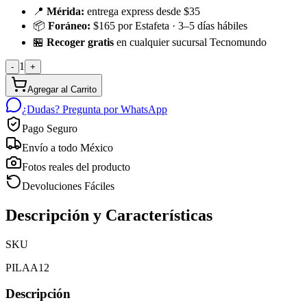
📍
Mérida:
entrega express desde $35
📦
Foráneo:
$165 por Estafeta · 3–5 días hábiles
🏪
Recoger gratis
en cualquier sucursal Tecnomundo
1
-
+
Agregar al Carrito
¿Dudas? Pregunta por WhatsApp
Pago Seguro
Envío a todo México
Fotos reales del producto
Devoluciones Fáciles
Descripción y Características
SKU
PILAA12
Descripción