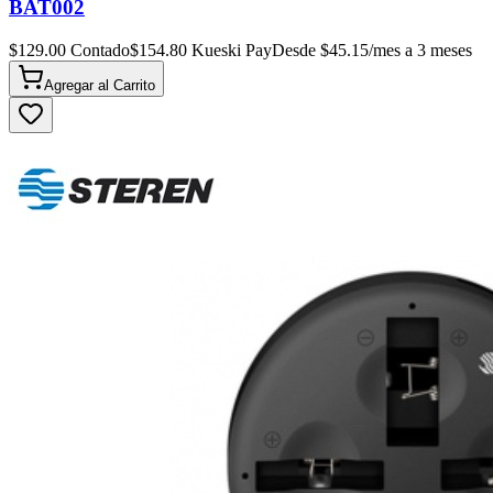
BAT002
$
129.00
Contado
$
154.80
Kueski Pay
Desde $
45.15
/mes a 3 meses
Agregar al
Carrito