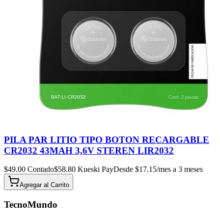
PILA PAR LITIO TIPO BOTON RECARGABLE
CR2032 43MAH 3,6V STEREN LIR2032
$
49.00
Contado
$
58.80
Kueski Pay
Desde $
17.15
/mes a 3 meses
Agregar al
Carrito
TecnoMundo