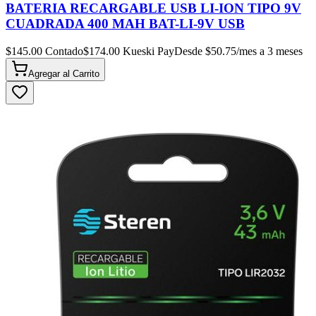
BATERIA RECARGABLE USB LI-ION TIPO 9V
CUADRADA 400 MAH BAT-LI-9V USB
$
145.00
Contado
$
174.00
Kueski Pay
Desde $
50.75
/mes a 3 meses
Agregar al
Carrito