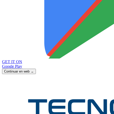
GET IT ON
Google Play
Continuar en web →