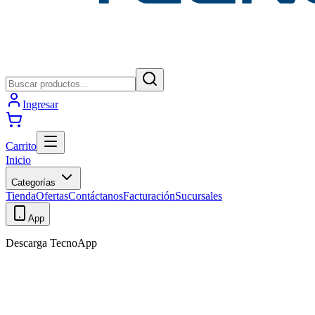
Ingresar
Carrito
Inicio
Categorías
Tienda
Ofertas
Contáctanos
Facturación
Sucursales
App
Descarga TecnoApp