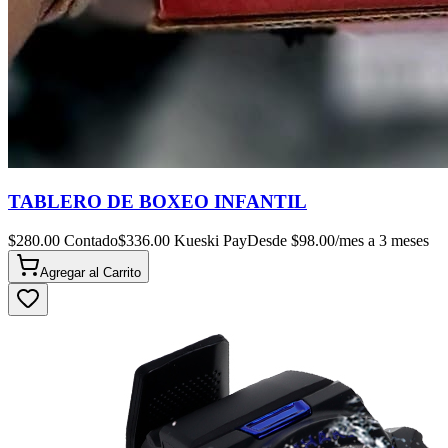
TABLERO DE BOXEO INFANTIL
$
280.00
Contado
$
336.00
Kueski Pay
Desde $
98.00
/mes a 3 meses
Agregar al
Carrito