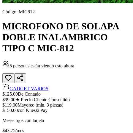
Código:
MIC812
MICROFONO DE SOLAPA
DOBLE INALAMBRICO
TIPO C MIC-812
5
personas están viendo esto ahora
GADGET VARIOS
$
125.00
De Contado
$
99.00
★ Precio Cliente Consentido
$
119.00
Mayoreo (mín.
3
piezas)
$
150.00
con Kueski Pay
Meses fijos con tarjeta
$
43.75
/mes