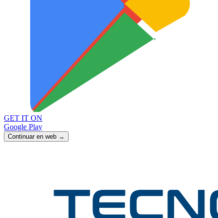
GET IT ON
Google Play
Continuar en web →