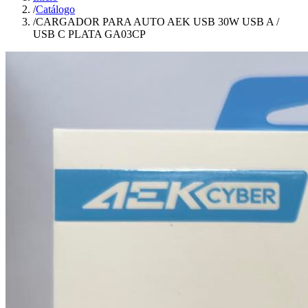
/
Catálogo
/
CARGADOR PARA AUTO AEK USB 30W USB A /
USB C PLATA GA03CP