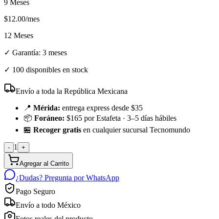
9 Meses
$
12.00
/mes
12 Meses
✓ Garantía:
3 meses
✓
100 disponibles en stock
Envío a toda la República Mexicana
📍
Mérida:
entrega express desde $35
📦
Foráneo:
$165 por Estafeta · 3–5 días hábiles
🏪
Recoger gratis
en cualquier sucursal Tecnomundo
1
-
+
Agregar al Carrito
¿Dudas? Pregunta por WhatsApp
Pago Seguro
Envío a todo México
Fotos reales del producto