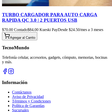
TURBO CARGADOR PARA AUTO CARGA
RAPIDA QC 3.0 | 2 PUERTOS USB
$
70.00
Contado
$
84.00
Kueski Pay
Desde $
24.50
/mes a 3 meses
Agregar al
Carrito
TecnoMundo
Telefonía celular, accesorios, gadgets, cómputo, memorias, bocinas
y más.
Información
Contáctanos
Aviso de Privacidad
Términos y Condiciones
Política de Garantías
Sucursales