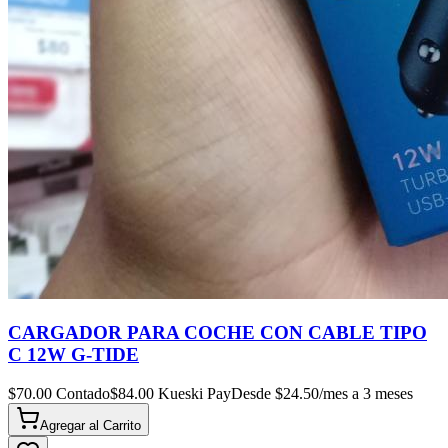
CARGADOR PARA COCHE CON CABLE TIPO
C 12W G-TIDE
$
70.00
Contado
$
84.00
Kueski Pay
Desde $
24.50
/mes a 3 meses
Agregar al
Carrito