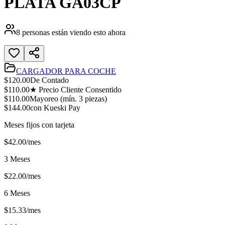
PLATA GA03CP
8
personas están viendo esto ahora
CARGADOR PARA COCHE
$
120.00
De Contado
$
110.00
★ Precio Cliente Consentido
$
110.00
Mayoreo (mín.
3
piezas)
$
144.00
con Kueski Pay
Meses fijos con tarjeta
$
42.00
/mes
3 Meses
$
22.00
/mes
6 Meses
$
15.33
/mes