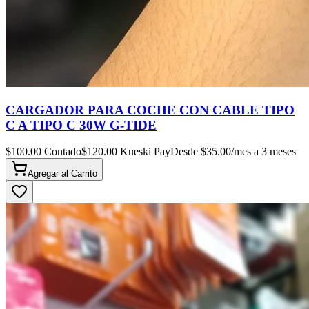
CARGADOR PARA COCHE CON CABLE TIPO
C A TIPO C 30W G-TIDE
$
100.00
Contado
$
120.00
Kueski Pay
Desde $
35.00
/mes a 3 meses
Agregar al
Carrito