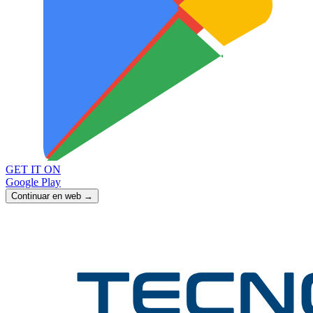
GET IT ON
Google Play
Continuar en web →