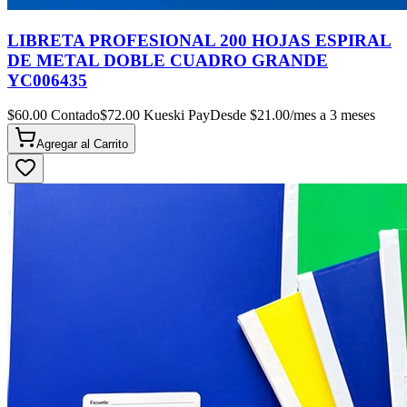
LIBRETA PROFESIONAL 200 HOJAS ESPIRAL
DE METAL DOBLE CUADRO GRANDE
YC006435
$
60.00
Contado
$
72.00
Kueski Pay
Desde $
21.00
/mes a 3 meses
Agregar al
Carrito