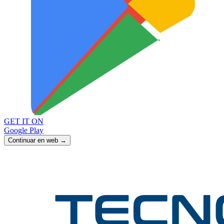
GET IT ON
Google Play
Continuar en web →