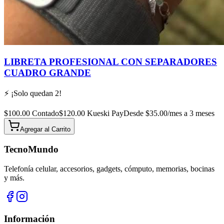
LIBRETA PROFESIONAL CON SEPARADORES
CUADRO GRANDE
⚡ ¡Solo quedan
2
!
$
100.00
Contado
$
120.00
Kueski Pay
Desde $
35.00
/mes a 3 meses
Agregar al
Carrito
TecnoMundo
Telefonía celular, accesorios, gadgets, cómputo, memorias, bocinas
y más.
Información