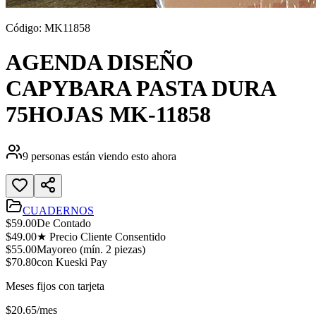
Código:
MK11858
AGENDA DISEÑO
CAPYBARA PASTA DURA
75HOJAS MK-11858
9
personas están viendo esto ahora
CUADERNOS
$
59.00
De Contado
$
49.00
★ Precio Cliente Consentido
$
55.00
Mayoreo (mín.
2
piezas)
$
70.80
con Kueski Pay
Meses fijos con tarjeta
$
20.65
/mes